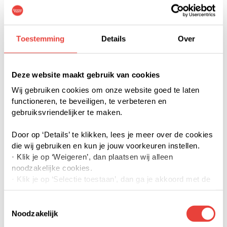
Toestemming
Details
Over
Deze website maakt gebruik van cookies
Wij gebruiken cookies om onze website goed te laten
functioneren, te beveiligen, te verbeteren en
gebruiksvriendelijker te maken.
Ouverture 9
Door op ‘Details’ te klikken, lees je meer over de cookies
Woensel-Noord, Eindhoven
die wij gebruiken en kun je jouw voorkeuren instellen.
· Klik je op ‘Weigeren’, dan plaatsen wij alleen
noodzakelijke cookies.
· Klik je op ‘Selectie toestaan’, dan ga je akkoord met de
door jouw aangevinkte cookies. Je kunt meer lezen over
Direct te Koop Slimmer Kopen
onze cookies via details of onze privacyverklaring.
Maximaal € 420.000 k.k.
Toestemmingsselectie
· Klik je op ‘Accepteren’, dan ga je akkoord met het
Noodzakelijk
gebruik van alle cookies.