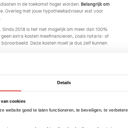
ndlasten in de toekomst hoger worden.
Belangrijk om
ze. Overleg met jouw hypotheekadviseur wat voor
e.
n. Sinds 2018 is het niet mogelijk om meer dan 100%
geen extra kosten meefinancieren, zoals notaris- of
 bijvoorbeeld. Deze kosten moet je dus zelf kunnen
guliere woning bouw je vermogen op. Jouw bezit
Details
flossen van jouw hypotheek, waardoor je ook
®
limmer Kopen
-woning en een reguliere woning is dat
®
pen
-woning deelt met Trudo. Dat komt doordat je
 van cookies
jouw ondertekende koopcontract staan afspraken over
 website goed te laten functioneren, te beveiligen, te verbetere
als jouw woning in waarde daalt, deel je met Trudo