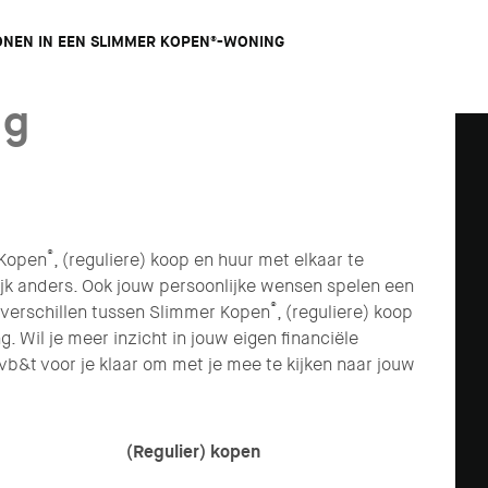
ONEN IN EEN SLIMMER KOPEN®-WONING
ng
®
 Kopen
, (reguliere) koop en huur met elkaar te
elijk anders. Ook jouw persoonlijke wensen spelen een
®
e verschillen tussen Slimmer Kopen
, (reguliere) koop
g. Wil je meer inzicht in jouw eigen financiële
b&t voor je klaar om met je mee te kijken naar jouw
(Regulier) kopen