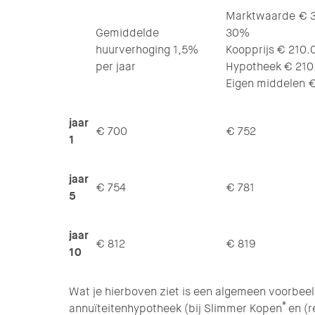
Marktwaarde € 3
Gemiddelde
30%
huurverhoging 1,5%
Koopprijs € 210.
per jaar
Hypotheek € 210
Eigen middelen 
jaar
€ 700
€ 752
1
jaar
€ 754
€ 781
5
jaar
€ 812
€ 819
10
Wat je hierboven ziet is een algemeen voorbeeld
®
annuïteitenhypotheek (bij Slimmer Kopen
en (r