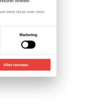
rkeuren instellen.
 kunt meer lezen over onze
on links onderin klikken.
Marketing
voor de details pagina.
Alles toestaan