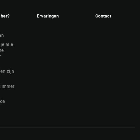
 het?
Ervaringen
Contact
an
je alle
re
?
en zijn
Slimmer
lde