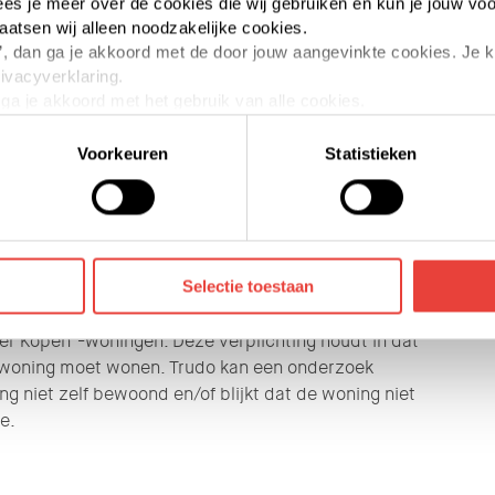
 lees je meer over de cookies die wij gebruiken en kun je jouw voo
laatsen wij alleen noodzakelijke cookies.
aan’, dan ga je akkoord met de door jouw aangevinkte cookies. Je
utomatisch ook lid van de Vereniging van Eigenaren
rivacyverklaring.
eslist over de gemeenschappelijke delen van het
n ga je akkoord met het gebruik van alle cookies.
Het is daarom belangrijk om VvE-documenten goed door
elk moment intrekken of te veranderen door op de zwevende butt
 Algemene Ledenvergadering (ALV). Tijdens deze
Voorkeuren
Statistieken
an invloed kunnen zijn op alle eigenaren binnen de
die jouw gegevens kunnen ontvangen en verwerken. Bekijk hier
et complex, het huishoudelijk reglement of (groot)
Selectie toestaan
®
mer Kopen
-woningen. Deze verplichting houdt in dat
e woning moet wonen. Trudo kan een onderzoek
ng niet zelf bewoond en/of blijkt dat de woning niet
e.