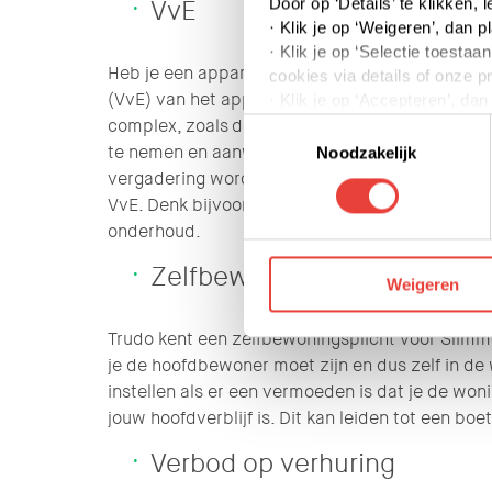
Door op ‘Details’ te klikken,
VvE
· Klik je op ‘Weigeren’, dan p
· Klik je op ‘Selectie toest
Heb je een appartement gekocht? Dan word je a
cookies via details of onze p
(VvE) van het appartementencomplex. De VvE b
· Klik je op ‘Accepteren’, da
complex, zoals de entree, galerij of het dak. 
Toestemmingsselectie
Je kunt jouw toestemming op 
te nemen en aanwezig te zijn bij de jaarlijkse
Noodzakelijk
vergadering worden beslissingen genomen die v
We werken samen met derden 
VvE. Denk bijvoorbeeld aan verduurzaming van h
onderhoud.
Zelfbewoningsplicht
Weigeren
Trudo kent een zelfbewoningsplicht voor Slim
je de hoofdbewoner moet zijn en dus zelf in d
instellen als er een vermoeden is dat je de woni
jouw hoofdverblijf is. Dit kan leiden tot een boet
Verbod op verhuring