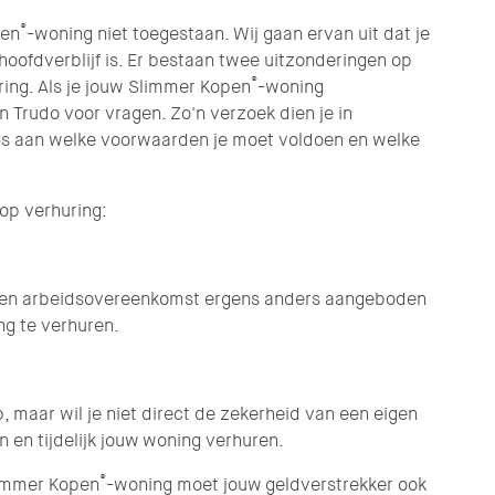
®
pen
-woning niet toegestaan. Wij gaan ervan uit dat je
oofdverblijf is. Er bestaan twee uitzonderingen op
®
ing. Als je jouw Slimmer Kopen
-woning
n Trudo voor vragen. Zo'n verzoek dien je in
ons aan welke voorwaarden je moet voldoen en welke
op verhuring:
e een arbeidsovereenkomst ergens anders aangeboden
ing te verhuren.
p, maar wil je niet direct de zekerheid van een eigen
n tijdelijk jouw woning verhuren.
®
limmer Kopen
-woning moet jouw geldverstrekker ook