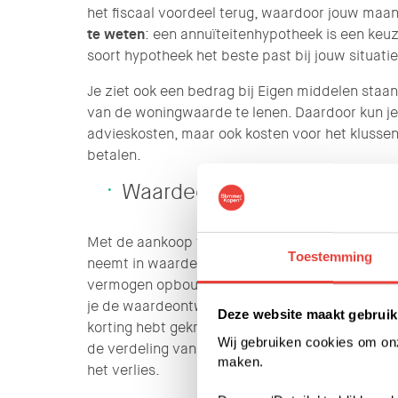
het fiscaal voordeel terug, waardoor jouw maa
te weten
: een annuïteitenhypotheek is een keu
soort hypotheek het beste past bij jouw situati
Je ziet ook een bedrag bij Eigen middelen staa
van de woningwaarde te lenen. Daardoor kun je 
advieskosten, maar ook kosten voor het klussen
betalen.
Waardeopbouw
®
Met de aankoop van een Slimmer Kopen
of re
Toestemming
neemt in waarde toe en je bent bezig met het a
vermogen opbouwt. Het verschil tussen een S
je de waardeontwikkeling van jouw Slimmer Ko
Deze website maakt gebruik
korting hebt gekregen bij de aankoopprijs. In 
Wij gebruiken cookies om onze
de verdeling van deze waardeontwikkeling. Ook 
maken.
het verlies.