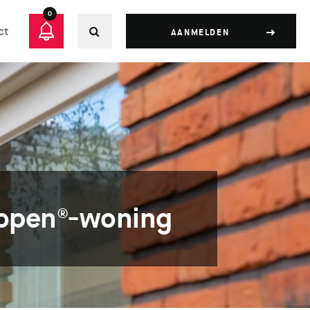
0
ct
AANMELDEN
Kopen®-woning