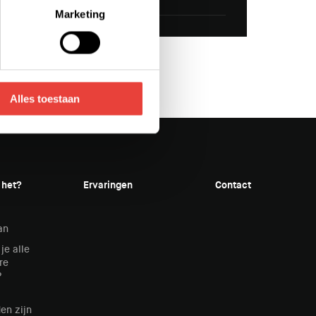
verkopen
on links onderin klikken.
Marketing
voor de details pagina.
Alles toestaan
 het?
Ervaringen
Contact
an
je alle
re
?
en zijn