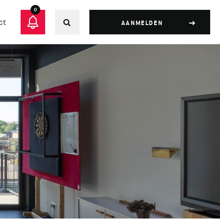
0
ct
AANMELDEN