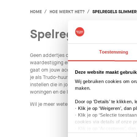
HOME
HOE WERKT HET?
SPELREGELS SLIMMER
Spelregels Slimme
Toestemming
Geen addertjes onder het gras. Je kunt de hyp
waardestijging en bent vrij om je woning aan te
gaat om jouw account of reageren op woningen
Deze website maakt gebruik
je als Trudo-huurder één keer per 30 dagen voo
Wij gebruiken cookies om onze
instellen die in jouw interessegebied valt. Daar
maken.
woningen en de loting.
Door op ‘Details’ te klikken,
Wil je meer weten over deze spelregels?
Bekijk
· Klik je op ‘Weigeren’, dan p
· Klik je op ‘Selectie toest
cookies via details of onze p
· Klik je op ‘Accepteren’, da
Toestemmingsselectie