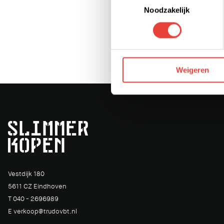
Je kunt jouw toestemming op 
Noodzakelijk
We werken samen met derden 
Weigeren
Vestdijk 180
5611 CZ Eindhoven
T 040 - 2696989
E verkoop@trudovbt.nl