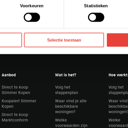
elk moment intrekken of te veranderen door op de zwevende butt
Voorkeuren
Statistieken
die jouw gegevens kunnen ontvangen en verwerken. Bekijk hier
Selectie toestaan
Aanbod
Wat is het?
Hoe werkt
Direct te koop
Volg het
Volg het
Slimmer Kopen
stappenplan
stappenpl
Koopalert Slimmer
Waar vind je alle
Waar vind 
Kopen
beschikbare
beschikba
woningen?
woningen
Direct te koop
Marktconform
Welke
Welke
voorwaarden zijn
voorwaard