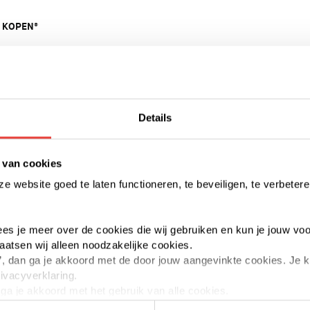
 KOPEN®
r Kopen®
Details
otheekrente aftrekken, bouwt vermogen op bij
 passen. Wel gelden er een aantal spelregels als het
. Zo mag je per persoon één account aanmaken, heb
 van cookies
rrang en je mag een onbeperkt aantal koopalerts
 website goed te laten functioneren, te beveiligen, te verbetere
naast zijn er ook regels voor het reageren op
 lees je meer over de cookies die wij gebruiken en kun je jouw voo
 dan hier de spelregels
.
laatsen wij alleen noodzakelijke cookies.
aan’, dan ga je akkoord met de door jouw aangevinkte cookies. Je
rivacyverklaring.
n ga je akkoord met het gebruik van alle cookies.