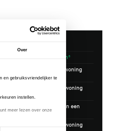
Hoe werkt het?
Over
Spelregels Slimmer Kopen®
Stap 1: Slimmer Kopen®-woning
zoeken & reageren
n en gebruiksvriendelijker te
Stap 2: Slimmer Kopen®-woning
kopen
rkeuren instellen.
Stap 3: Zo werkt wonen in een
 kunt meer lezen over onze
Slimmer Kopen®-woning
Stap 4: Slimmer Kopen®-woning