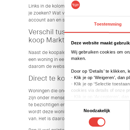
Links in de kolom kun je jouw voorkeuren aangeven
je zoeken? Wat voor soort woningtype wil je? Ie
account aan en stel jouw koopalert in.
Hoe je da
Toestemming
Verschil tussen Direct te koop 
koop Marktconform
Deze website maakt gebruik
Naast de koopalerts zie je ook Direct te koop 
Wij gebruiken cookies om onze
maken.
een woning in een van deze twee categoriëen te 
daarom de website zelf goed in de gaten.
Door op ‘Details’ te klikken,
Direct te koop met Slimmer Kop
· Klik je op ‘Weigeren’, dan p
· Klik je op ‘Selectie toest
Woningen die onder Direct te koop met Slimmer 
cookies via details of onze p
· Klik je op ‘Accepteren’, da
zijn onder mensen met een koopalert. De eerste
Toestemmingsselectie
te bezichtigen en te kopen. Hebben deze vijf k
Je kunt jouw toestemming op 
Noodzakelijk
wordt deze woning aangeboden onder Direct te 
van. Het is daarom slim om zelf de website in d
We werken samen met derden 