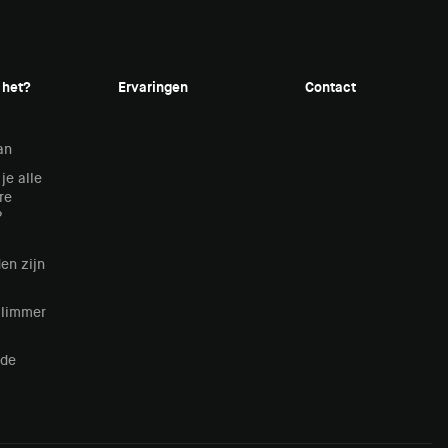
 het?
Ervaringen
Contact
an
je alle
re
?
en zijn
Slimmer
lde