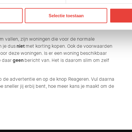
an op de advertentie en op de knop Reageren. Vul
en. Hoe sneller jij erbij bent, hoe meer kans je
Selectie toestaan
m vallen, zijn woningen die voor de normale
n je dus
niet
met korting kopen. Ook de voorwaarden
voor deze woningen. Is er een woning beschikbaar
e daar
geen
bericht van. Het is daarom slim om zelf
op de advertentie en op de knop Reageren. Vul daarna
e sneller jij erbij bent, hoe meer kans je maakt om de