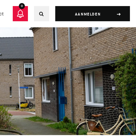
0
ct
AANMELDEN