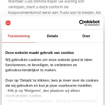
Wanneer u als Slimme Koper uw woning wilt
verkopen, dient u deze conform de
koopovereenkomst eerst aan Trudo aan te bieden. Als
Trudo de woning terug wil kopen, wordt de woning
getaxeerd en brengen we een prijsaanbod uit.
Wanneer we tot een akkoord op het prijsaanbod zijn
gekomen, wordt de terugkoopovereenkomst
Toestemming
Details
Over
opgesteld en ondertekend door beide partijen. Op dat
moment is de terugkoop een feit.
Deze website maakt gebruik van cookies
Tot nu toe wordt een woning bij terugkoop altijd
Wij gebruiken cookies om onze website goed te laten
geleverd aan Trudo, waarna deze opnieuw verkocht
functioneren, te beveiligen, te verbeteren en
of in sommige gevallen verhuurd wordt. Dit onderdeel
gebruiksvriendelijker te maken.
in het terugkoopproces gaat nu veranderen.
Door op ‘Details’ te klikken, lees je meer over de cookies
Levering via een ABC-akte
die wij gebruiken en kun je jouw voorkeuren instellen.
· Klik je op ‘Weigeren’, dan plaatsen wij alleen
Trudo kan gebruik maken van een zogenaamde ABC
noodzakelijke cookies.
levering. Dat wil zeggen dat Trudo bij een terugkoop
· Klik je op ‘Selectie toestaan’, dan ga je akkoord met de
direct na het tekenen van de