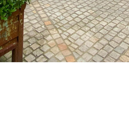
Vestdijk 180
5611 CZ Eindhoven
T 040 - 2696989