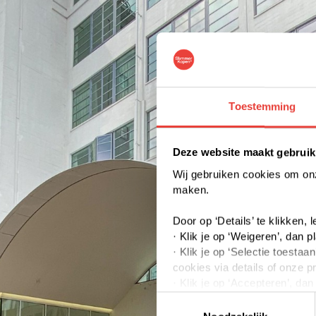
Toestemming
Deze website maakt gebruik
Wij gebruiken cookies om onze
maken.
Door op ‘Details’ te klikken,
· Klik je op ‘Weigeren’, dan p
· Klik je op ‘Selectie toest
cookies via details of onze p
· Klik je op ‘Accepteren’, da
Toestemmingsselectie
Je kunt jouw toestemming op 