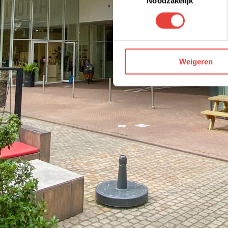
Noodzakelijk
We werken samen met derden 
Weigeren