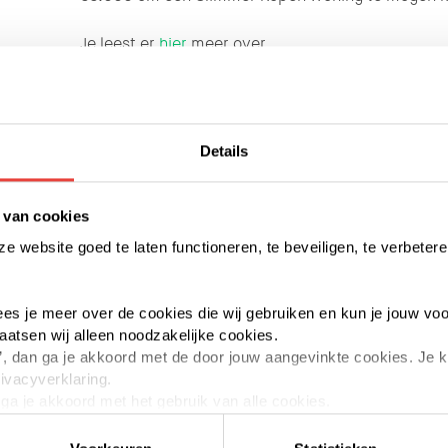
Je leest er
hier
meer over
Details
 van cookies
 website goed te laten functioneren, te beveiligen, te verbetere
 lees je meer over de cookies die wij gebruiken en kun je jouw voo
laatsen wij alleen noodzakelijke cookies.
aan’, dan ga je akkoord met de door jouw aangevinkte cookies. Je
rivacyverklaring.
n ga je akkoord met het gebruik van alle cookies.
elk moment intrekken of te veranderen door op de zwevende butt