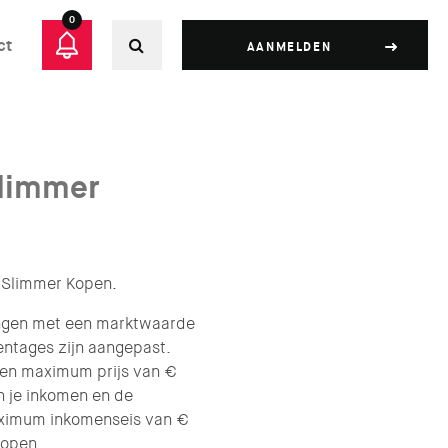
0
ct
AANMELDEN
Slimmer
r Slimmer Kopen.
ingen met een marktwaarde
ntages zijn aangepast.
een maximum prijs van €
an je inkomen en de
aximum inkomenseis van €
kopen.