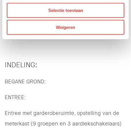
Ja
Selectie toestaan
Buurtvoorzieningen
Weigeren
Alles in directe omgeving
INDELING:
BEGANE GROND:
ENTREE:
Entree met garderoberuimte, opstelling van de
meterkast (9 groepen en 3 aardlekschakelaars)