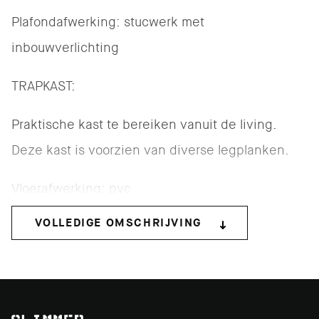
Plafondafwerking: stucwerk met
inbouwverlichting
TRAPKAST:
Praktische kast te bereiken vanuit de living.
Deze kast is voorzien van diverse legplanken.
Vloerafwerking: pvc
VOLLEDIGE OMSCHRIJVING
Wandafwerking: stucwerk
Plafondafwerking: hout
KEUKEN: