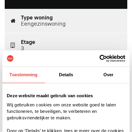
Type woning
Eengezinswoning
Etage
3
Energielabel
A
Toestemming
Details
Over
Aantal slaapkamers
Deze website maakt gebruik van cookies
4
Wij gebruiken cookies om onze website goed te laten
functioneren, te beveiligen, te verbeteren en
Woonoppervlakte
gebruiksvriendelijker te maken.
126
Door op ‘Details’ te klikken, lees je meer over de cookies