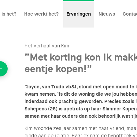
 is het?
Hoe werkt het?
Ervaringen
Nieuws
Conta
Het verhaal van Kim
“Met korting kon ik makk
eentje kopen!”
“Joyce, van Trudo vb&t, stond met open mond te ki
kwam nemen. ‘Is dit de woning die we jou hebben 
inderdaad ook prachtig geworden. Precies zoals 
Schepens (26) is apetrots op haar Slimmer Kopen®
samen met haar ouders dan ook behoorlijk wat tij
Kim woonde zes jaar samen met haar vriend, maa
einde aan de relatie. Haar ex nam de hypotheek v