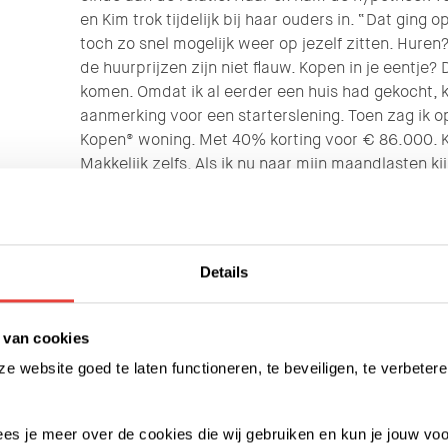
en Kim trok tijdelijk bij haar ouders in. “Dat ging o
toch zo snel mogelijk weer op jezelf zitten. Huren
de huurprijzen zijn niet flauw. Kopen in je eentje? 
komen. Omdat ik al eerder een huis had gekocht, 
aanmerking voor een starterslening. Toen zag ik 
Kopen® woning. Met 40% korting voor € 86.000. Kij
Makkelijk zelfs. Als ik nu naar mijn maandlasten ki
niet wat meer kon lenen.”
Helemaal als nieuw
Eind februari kocht ze haar Slimmer Kopen® wonin
Details
Kronenhoef. Een ruim appartement van zo’n 80 m
woonkamer, aparte keuken, badkamer, apart toilet
moest wel veel aan worden gedaan. Nou ja, alles ei
 van cookies
heb ik laten liggen, voor de rest is alles aangepak
 website goed te laten functioneren, te beveiligen, te verbetere
deuren en kozijnen geschilderd, nieuwe klinken, nie
nieuwe wc-pot, nieuwe keuken … Vooral die keuke
Tweedehands gekocht op Marktplaats, net een jaar
 lees je meer over de cookies die wij gebruiken en kun je jouw voo
Leuk, zo’n meevaller!”