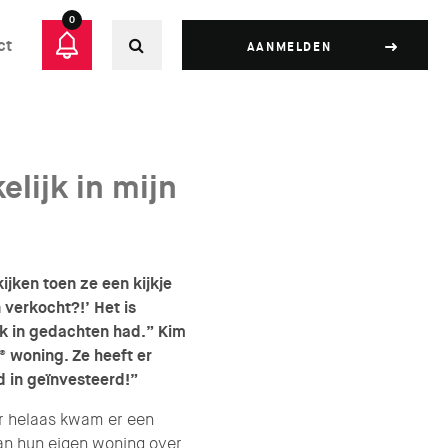
0
ct
AANMELDEN
elijk in mijn
jken toen ze een kijkje
verkocht?!’ Het is
ik in gedachten had.” Kim
 woning. Ze heeft er
d in geïnvesteerd!”
r helaas kwam er een
an hun eigen woning over