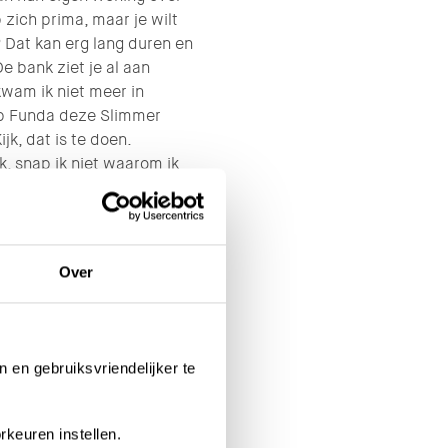
p zich prima, maar je wilt
? Dat kan erg lang duren en
De bank ziet je al aan
kwam ik niet meer in
op Funda deze Slimmer
k, dat is te doen.
jk, snap ik niet waarom ik
g in Woensel, bij
Over
², met twee slaapkamers,
 en twee balkons. “Er
genlijk. Alleen de vloer
t. Muren en plafonds getext,
n en gebruiksvriendelijker te
uw vloertje in het toilet,
n is erg mooi geworden.
tje oud en paste precies.
rkeuren instellen.