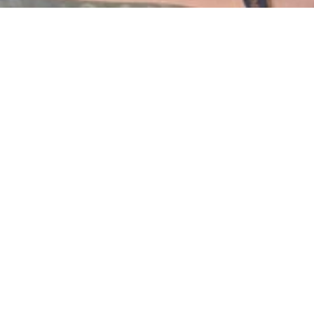
Vestdijk 180
5611 CZ Eindhoven
T 040 - 2696989
E verkoop@trudovbt.nl