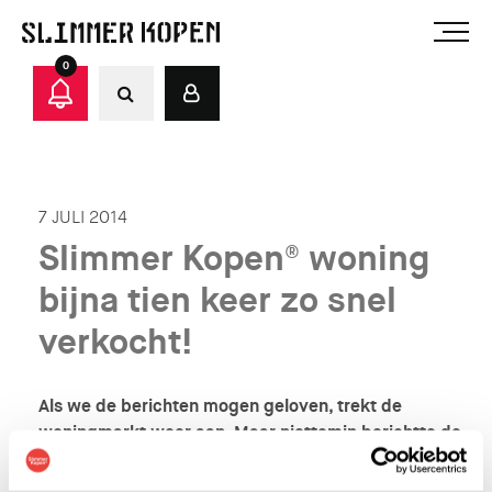
0
7 JULI 2014
Slimmer Kopen® woning
bijna tien keer zo snel
verkocht!
Als we de berichten mogen geloven, trekt de
woningmarkt weer aan. Maar niettemin berichtte de
NVM onlangs dat woningen in Eindhoven en
omgeving in het eerste kwartaal van 2014 gemiddeld