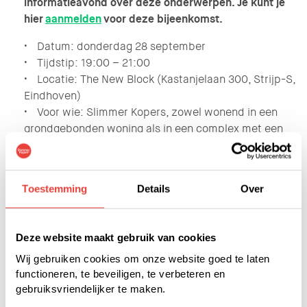
informatieavond over deze onderwerpen. Je kunt je
hier
aanmelden
voor deze bijeenkomst.
• Datum: donderdag 28 september
• Tijdstip: 19:00 – 21:00
• Locatie: The New Block (Kastanjelaan 300, Strijp-S,
Eindhoven)
• Voor wie: Slimmer Kopers, zowel wonend in een
grondgebonden woning als in een complex met een
Vereniging van Eigenaren (VvE)
• Thema’s: verduurzaming, verbouwing en
financiering
Toestemming
Details
Over
• Deadline aanmelden: donderdag 21 september
Wat kun je verwachten?
Tijdens de bijeenkomst starten we met uitleg over het
Deze website maakt gebruik van cookies
beleid is van Trudo ten aanzien van verbouwen en
Wij gebruiken cookies om onze website goed te laten
verduurzamen. Ook vertellen we je meer over
functioneren, te beveiligen, te verbeteren en
financieringsmogelijkheden. Daarna gaan we uiteen in
gebruiksvriendelijker te maken.
verschillende gesprekstafels, zodat we dieper op