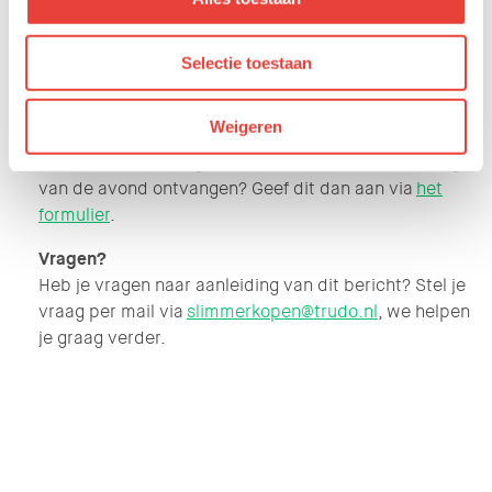
aangeven in welke onderwerpen je interesse hebt en
welke vragen er bij jou spelen. Heb je je aangemeld,
Selectie toestaan
dan ontvang je enkele dagen voor de bijeenkomst nog
een mail van ons met de laatste info.
Weigeren
Niet aanwezig, toch informatie ontvangen?
Kun je niet aanwezig zijn, maar wil je wel het verslag
van de avond ontvangen? Geef dit dan aan via
het
formulier
.
Vragen?
Heb je vragen naar aanleiding van dit bericht? Stel je
vraag per mail via
slimmerkopen@trudo.nl
, we helpen
je graag verder.