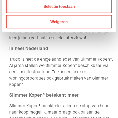
In de afgelopen jaren verkochten we heel wat
Selectie toestaan
woningen. Meer dan 4.000 inmiddels. Sommige
woningen wisselden meerdere keren van eigenaar.
Weigeren
Maar er zijn ook woningen die al 25 jaar in handen zijn
van dezelfde Slimmer Kopers. In de loop van het jaar
lees je hun verhaal in enkele interviews!
In heel Nederland
Trudo is niet de enige aanbieder van Slimmer Kopen®.
Al jaren stellen we Slimmer Kopen® beschikbaar via
een licentiestructuur. Zo kunnen andere
woningcorporaties ook gebruik maken van Slimmer
Kopen®.
Slimmer Kopen® betekent meer
Slimmer Kopen® maakt niet alleen de stap van huur
naar koop mogelijk, maar draagt ook bij aan de