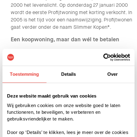
2000 het levenslicht. Op donderdag 27 januari 2000
wordt de eerste Profijtwoning met korting verkocht. In
2005 is het tijd voor een naamswijziging. Profijtwonen
gaat verder onder de naam Slimmer Kopen®.
Een koopwoning, maar dan wél te betalen
Slimmer Kopen® werd bedacht om zo veel mogelijk
mensen de kans te bieden op het kopen van een
woning. Met Slimmer Kopen® kunnen zij profiteren
van de voordelen van kopen, zonder de hoofdprijs te
Toestemming
Details
Over
betalen, maar met korting.
Slimmer Kopers kopen met korting
Deze website maakt gebruik van cookies
Wij gebruiken cookies om onze website goed te laten
De korting die een Slimmer Koper kan krijgen, is
functioneren, te beveiligen, te verbeteren en
afhankelijk van de hoogte van zijn of haar inkomen en
gebruiksvriendelijker te maken.
de woningwaarde. Het aanbod is divers: van
bestaande huurwoningen tot nieuwbouw, in
Door op ‘Details’ te klikken, lees je meer over de cookies
verschillende prijsklassen.