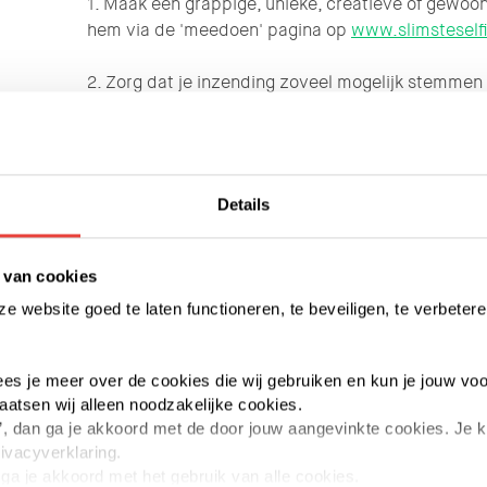
1. Maak een grappige, unieke, creatieve of gewoon
hem via de 'meedoen' pagina op
www.slimsteselfi
2. Zorg dat je inzending zoveel mogelijk stemmen k
3. De Slimste Selfie die op woensdag 1 oktober om 
van het meeste stemmen is de winnaar. Inmiddels 
al te bewonderen, dus wacht niet te lang...
Details
Wat kun je winnnen
 van cookies
De winnaar van de Slimste Selfie wordt met 8 zonne
 website goed te laten functioneren, te beveiligen, te verbetere
zonnetje gezet!
De zonnepanelen, ter waarde van € 4.200,- word
techniek. De plaatsing van de 8 panelen wordt ge
 lees je meer over de cookies die wij gebruiken en kun je jouw voo
laatsen wij alleen noodzakelijke cookies.
Zijn zonnepanelen voor jou geen optie? Dan ga je
aan’, dan ga je akkoord met de door jouw aangevinkte cookies. Je
duurzaamheidspakket voor je Slimmer Kopen won
rivacyverklaring.
1.500,-
n ga je akkoord met het gebruik van alle cookies.