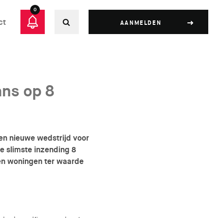
0
ct
AANMELDEN
ns op 8
en nieuwe wedstrijd voor
 slimste inzending 8
en woningen ter waarde