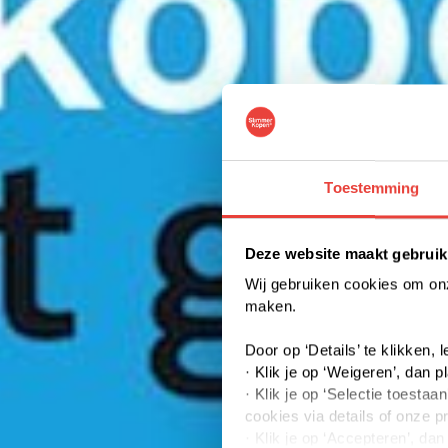
Toestemming
Deze website maakt gebruik
Wij gebruiken cookies om onze
maken.
Door op ‘Details’ te klikken,
· Klik je op ‘Weigeren’, dan p
· Klik je op ‘Selectie toest
cookies via details of onze p
· Klik je op ‘Accepteren’, da