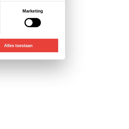
on links onderin klikken.
Marketing
voor de details pagina.
Alles toestaan