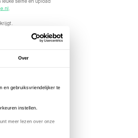
 leuke selfie en upload
e.nl
.
rijgt.
12.00 uur in het bezit is
zijn de eerste inzendingen
Over
panelen letterlijk in het
n en gebruiksvriendelijker te
en geplaatst door Dubo-
heel verzorgd.
rkeuren instellen.
 er vandoor met een
 kunt meer lezen over onze
ing ter waarde van €