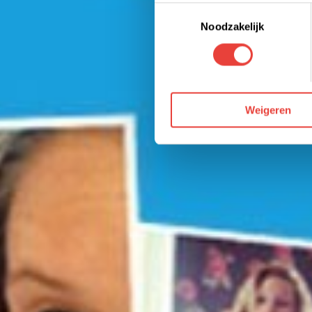
Toestemmingsselectie
Je kunt jouw toestemming op 
Noodzakelijk
We werken samen met derden 
Weigeren