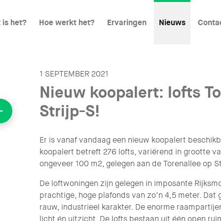
 is het?
Hoe werkt het?
Ervaringen
Nieuws
Conta
1 SEPTEMBER 2021
Nieuw koopalert: lofts T
Strijp-S!
Er is vanaf vandaag een nieuw koopalert beschikbaa
koopalert betreft 276 lofts, variërend in grootte 
ongeveer 100 m2, gelegen aan de Torenallee op St
De loftwoningen zijn gelegen in imposante Rijk
prachtige, hoge plafonds van zo’n 4,5 meter. Dat
rauw, industrieel karakter. De enorme raampartij
licht én uitzicht. De lofts bestaan uit één open ru