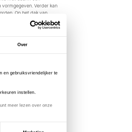
n vormgegeven. Verder kan
worden. Op het dak van
n riant uitzicht over de
rs!
waar niet alleen gewoond
Over
schillende winkels,
vinden zijn. Het gebied is
en wordt er nog meer
, werken en recreatie.
n en gebruiksvriendelijker te
alert toe aan je
een woning uit dit koopalert
rkeuren instellen.
 kunt meer lezen over onze
on links onderin klikken.