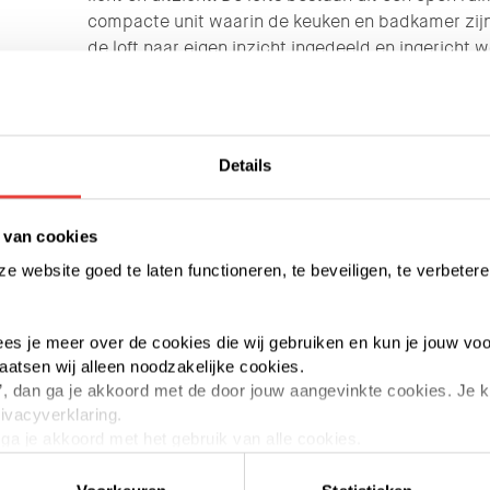
compacte unit waarin de keuken en badkamer zij
de loft naar eigen inzicht ingedeeld en ingericht 
beide gebouwen is een daktuin gerealiseerd met ee
stad: een unieke buitenruimte voor de loftbewone
De lofts liggen op Strijp-S, een bruisend gebied 
Details
maar ook gewerkt wordt en waar onder andere ver
restaurants, een skatehal, hotel en kunstruimte te 
nog steeds volop in ontwikkeling, de komende jar
 van cookies
toegevoegd aan Strijp-S op het gebied van wonen
 website goed te laten functioneren, te beveiligen, te verbetere
Zou jij hier wel willen wonen? Voeg direct het koop
inschrijving, dan ontvang je een tipbericht als er 
 lees je meer over de cookies die wij gebruiken en kun je jouw voo
vrijkomt!
laatsen wij alleen noodzakelijke cookies.
aan’, dan ga je akkoord met de door jouw aangevinkte cookies. Je
rivacyverklaring.
n ga je akkoord met het gebruik van alle cookies.
elk moment intrekken of te veranderen door op de zwevende butt