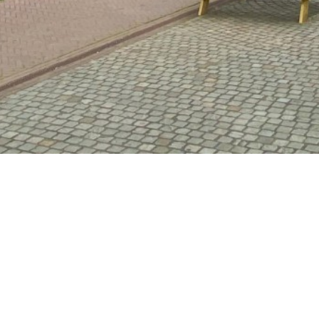
Vestdijk 180
5611 CZ Eindhoven
T 040 - 2696989