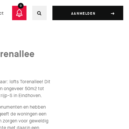
0
ct
AANMELDEN
orenallee
r: lofts Torenallee! Dit
van ongeveer 50m2 tot
rijp-S in Eindhoven.
smonumenten en hebben
 geeft de woningen een
en zorgen voor geweldig
imte met daarin een