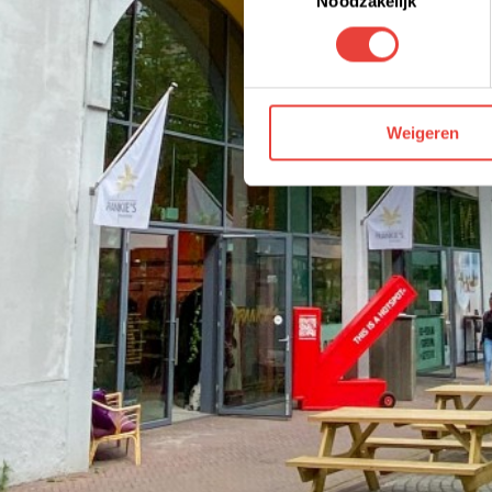
Noodzakelijk
We werken samen met derden 
Weigeren