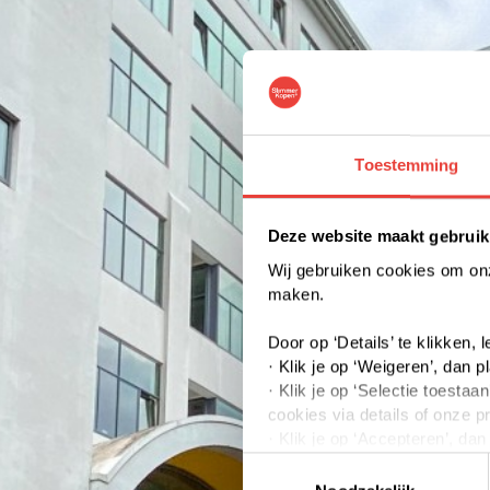
Toestemming
Deze website maakt gebruik
Wij gebruiken cookies om onze
maken.
Door op ‘Details’ te klikken,
· Klik je op ‘Weigeren’, dan p
· Klik je op ‘Selectie toest
cookies via details of onze p
· Klik je op ‘Accepteren’, da
Toestemmingsselectie
Je kunt jouw toestemming op 