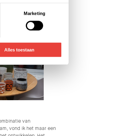
on links onderin klikken.
Marketing
voor de details pagina.
Alles toestaan
ombinatie van
wam, vond ik het maar een
het ontwikkelen. Het