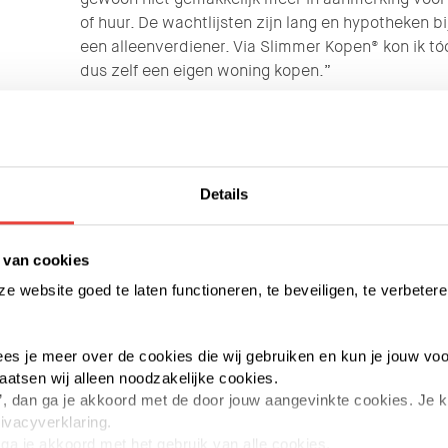
of huur. De wachtlijsten zijn lang en hypotheken bi
een alleenverdiener. Via Slimmer Kopen® kon ik tóc
dus zelf een eigen woning kopen.”
Rollerskates en water
Zijn favoriete plek in de buurt? Dat is zeker het S
rollerskate daar vaak, langs DAF en dan via Geldro
Details
ontspannend, vooral in de vroege ochtend of late
hij er vaak te vinden. “Het water werkt rustgevend
qua nieuwbouw langs het kanaal, dat verandert d
 van cookies
hij uit Rotterdam komt, voelt Eindhoven inmiddels a
 website goed te laten functioneren, te beveiligen, te verbetere
veel te doen, zeker op het gebied van festivals. E
gemoedelijk. Ik heb hier echt een nieuw leven o
je Michel vaak op de markt spotten. “Lekker ’s oc
 lees je meer over de cookies die wij gebruiken en kun je jouw voo
het opbouwen zijn.”
laatsen wij alleen noodzakelijke cookies.
aan’, dan ga je akkoord met de door jouw aangevinkte cookies. Je
rivacyverklaring.
n ga je akkoord met het gebruik van alle cookies.