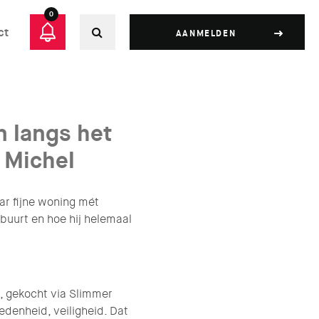
0
ct
AANMELDEN
n langs het
j Michel
r fijne woning mét
n buurt en hoe hij helemaal
g, gekocht via Slimmer
denheid, veiligheid. Dat