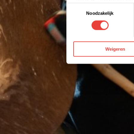
Toestemmingsselectie
Je kunt jouw toestemming op 
Noodzakelijk
We werken samen met derden 
Weigeren