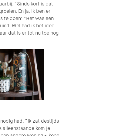
arbij. “Sinds kort is dat
roeien. En ja, ik ben er
ets te doen: “Het was een
uisd. Wel had ik het idee
ar dat is er tot nu toe nog
nodig had: “Ik zat destijds
s alleenstaande kom je
r een andere woning - koop