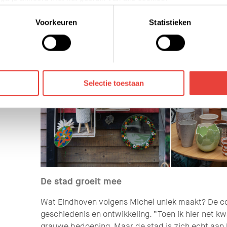
elk moment intrekken of te veranderen door op de zwevende butt
Voorkeuren
Statistieken
die jouw gegevens kunnen ontvangen en verwerken. Bekijk hier
Selectie toestaan
De stad groeit mee
Wat Eindhoven volgens Michel uniek maakt? De c
geschiedenis en ontwikkeling. “Toen ik hier net k
grauwe bedoening. Maar de stad is zich echt aan 