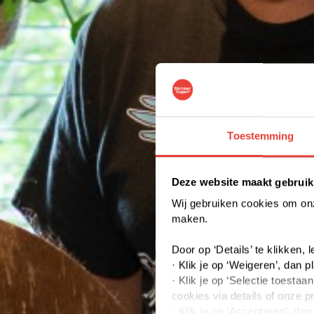
Toestemming
Deze website maakt gebruik
Wij gebruiken cookies om onze
maken.
Door op ‘Details’ te klikken,
· Klik je op ‘Weigeren’, dan p
· Klik je op ‘Selectie toest
cookies via details of onze p
· Klik je op ‘Accepteren’, da