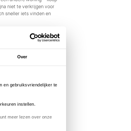
jna niet te verkrijgen voor
h sneller iets vinden en
tadskanaal. Michel: “Ik
p weer terug. Heerlijk
Over
 avond.” Ook wandelend is
. En er gebeurt nu veel
e buurt best wel.” Hoewel
ls thuis. “Er is hier zó
n en gebruiksvriendelijker te
n de mensen hier zijn
pgebouwd.” Op dinsdag kun
htends struinen als ze aan
rkeuren instellen.
 kunt meer lezen over onze