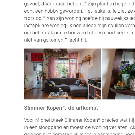
gevoel, dáár draait het om.” Zijn planten helpen da
echt een hobby geworden. Het leuke is: je ziet ze g
trots op.” Aan zijn woning hoefde hij nauwelijks i
instapklare woning. Ik heb alleen mijn spullen verh
om het afdak om te bouwen tot een soort serre, ma
niet van gekomen,” lacht hij.
Slimmer Kopen®: dé uitkomst
Voor Michel bleek Slimmer Kopen® precies wat hij 
in een slooppand en moest de woning verlaten. Al
gewoon niet gemakkelijk meer in aanmerking voo