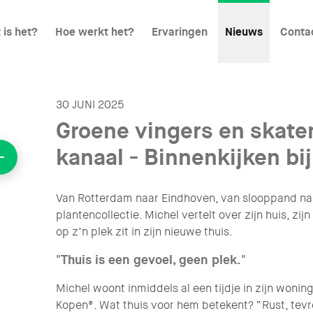
 is het?
Hoe werkt het?
Ervaringen
Nieuws
Conta
30 JUNI 2025
Groene vingers en skate
kanaal - Binnenkijken bi
Van Rotterdam naar Eindhoven, van slooppand naa
plantencollectie. Michel vertelt over zijn huis, zij
op z’n plek zit in zijn nieuwe thuis.
"Thuis is een gevoel, geen plek."
Michel woont inmiddels al een tijdje in zijn wonin
Kopen®. Wat thuis voor hem betekent? “Rust, tevre