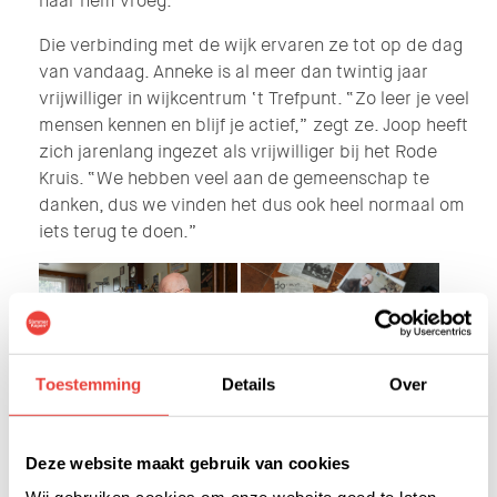
naar hem vroeg.”
Die verbinding met de wijk ervaren ze tot op de dag
van vandaag. Anneke is al meer dan twintig jaar
vrijwilliger in wijkcentrum ‘t Trefpunt. “Zo leer je veel
mensen kennen en blijf je actief,” zegt ze. Joop heeft
zich jarenlang ingezet als vrijwilliger bij het Rode
Kruis. “We hebben veel aan de gemeenschap te
danken, dus we vinden het dus ook heel normaal om
iets terug te doen.”
Toestemming
Details
Over
Deze website maakt gebruik van cookies
Van huurder naar Slimmer Koper
Wij gebruiken cookies om onze website goed te laten