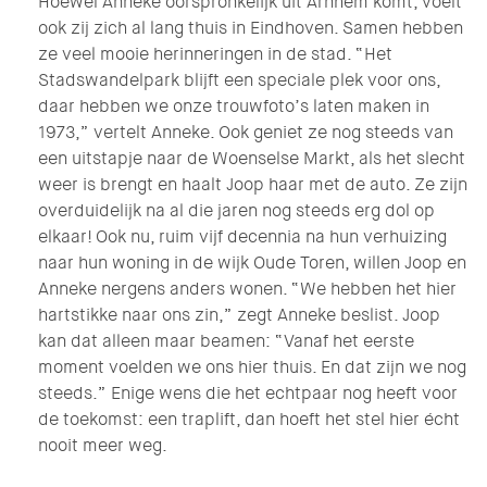
Hoewel Anneke oorspronkelijk uit Arnhem komt, voelt
ook zij zich al lang thuis in Eindhoven. Samen hebben
ze veel mooie herinneringen in de stad. “Het
Stadswandelpark blijft een speciale plek voor ons,
daar hebben we onze trouwfoto’s laten maken in
1973,” vertelt Anneke. Ook geniet ze nog steeds van
een uitstapje naar de Woenselse Markt, als het slecht
weer is brengt en haalt Joop haar met de auto. Ze zijn
overduidelijk na al die jaren nog steeds erg dol op
elkaar! Ook nu, ruim vijf decennia na hun verhuizing
naar hun woning in de wijk Oude Toren, willen Joop en
Anneke nergens anders wonen. “We hebben het hier
hartstikke naar ons zin,” zegt Anneke beslist. Joop
kan dat alleen maar beamen: “Vanaf het eerste
moment voelden we ons hier thuis. En dat zijn we nog
steeds.” Enige wens die het echtpaar nog heeft voor
de toekomst: een traplift, dan hoeft het stel hier écht
nooit meer weg.