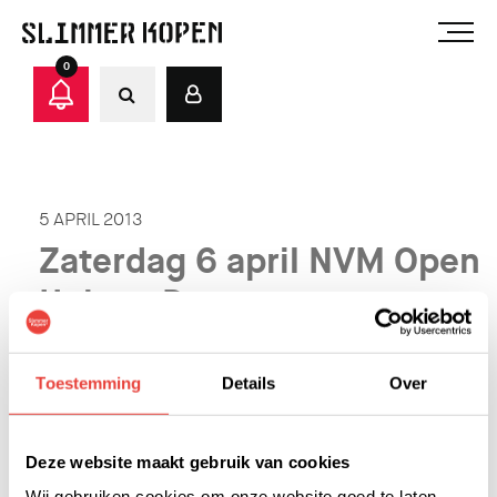
0
5 APRIL 2013
Zaterdag 6 april NVM Open
Huizen Dag
Ben jij ook zo nieuwsgierig naar onze woningen maar
Toestemming
Details
Over
heb je nog geen afspraak kunnen maken. Geen
probleem! Zaterdag 6 april kun je vrijblijvend tussen
11.00u en 15.00u zes woningen in Eindhoven en alle
Deze website maakt gebruik van cookies
Slimmer Kopen woningen in Helmond bezichtigen!
Wij gebruiken cookies om onze website goed te laten