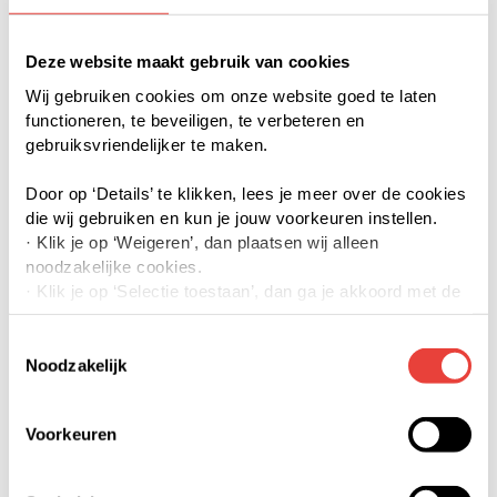
Deze website maakt gebruik van cookies
Wij gebruiken cookies om onze website goed te laten
functioneren, te beveiligen, te verbeteren en
gebruiksvriendelijker te maken.
Door op ‘Details’ te klikken, lees je meer over de cookies
die wij gebruiken en kun je jouw voorkeuren instellen.
· Klik je op ‘Weigeren’, dan plaatsen wij alleen
noodzakelijke cookies.
· Klik je op ‘Selectie toestaan’, dan ga je akkoord met de
door jouw aangevinkte cookies. Je kunt meer lezen over
onze cookies via details of onze privacyverklaring.
Toestemmingsselectie
· Klik je op ‘Accepteren’, dan ga je akkoord met het
Noodzakelijk
gebruik van alle cookies.
Voorkeuren
Je kunt jouw toestemming op elk moment intrekken of te
veranderen door op de zwevende button links onderin
klikken.