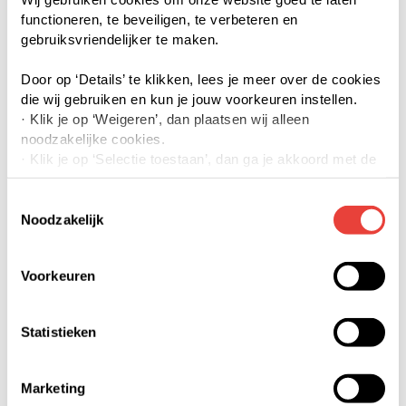
functioneren, te beveiligen, te verbeteren en
gebruiksvriendelijker te maken.
Door op ‘Details’ te klikken, lees je meer over de cookies
die wij gebruiken en kun je jouw voorkeuren instellen.
· Klik je op ‘Weigeren’, dan plaatsen wij alleen
noodzakelijke cookies.
· Klik je op ‘Selectie toestaan’, dan ga je akkoord met de
door jouw aangevinkte cookies. Je kunt meer lezen over
onze cookies via details of onze privacyverklaring.
Toestemmingsselectie
· Klik je op ‘Accepteren’, dan ga je akkoord met het
Noodzakelijk
gebruik van alle cookies.
Voorkeuren
Je kunt jouw toestemming op elk moment intrekken of te
veranderen door op de zwevende button links onderin
klikken.
Statistieken
We werken samen met derden die jouw gegevens
kunnen ontvangen en verwerken. Bekijk hiervoor de
Marketing
details pagina.