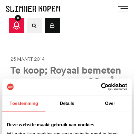
0
25 MAART 2014
Te koop; Royaal bemeten
appartement van 98 m²
TE KOOP: Een Royaal bemeten appartement van 98
Toestemming
Details
Over
m² aan de Boschdijk voor slecht € 131.250 k.k.. Dat is
inclusiief 25% Slimmer Kopen korting.
Deze website maakt gebruik van cookies
Bekijk
hier de volledige advertentie.
Wij gebruiken cookies om onze website goed te laten