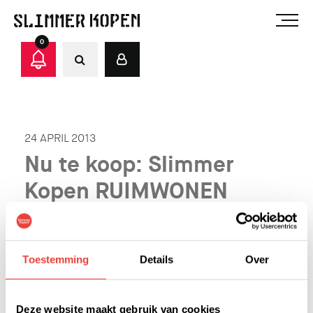
0
24 APRIL 2013
Nu te koop: Slimmer
Kopen RUIMWONEN
Lastige tijd voor de woningmarkt? Zal best, maar
Slimmer Kopen® lijkt zich daar weinig van aan te
Toestemming
Details
Over
trekken. Ons kopen-met-korting product loopt nog
steeds als een trein!
Meer dan een halve ton korting!
Deze website maakt gebruik van cookies