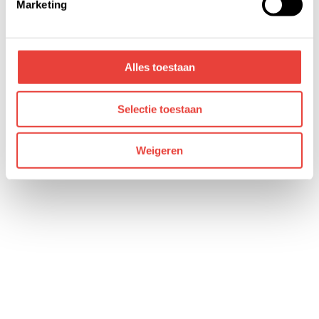
Marketing
details pagina.
Interesse in een riante Slimmer Kopen® Ruimwonen
woningen?
Ze zijn nu te koop
!
Alles toestaan
Selectie toestaan
Weigeren