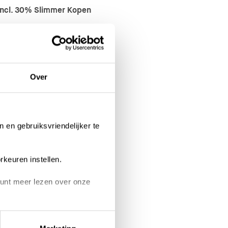
incl. 30% Slimmer Kopen
l. 30% Slimmer Kopen
Over
re woningen
!
n en gebruiksvriendelijker te
rkeuren instellen.
 kunt meer lezen over onze
on links onderin klikken.