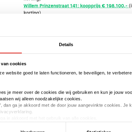
Willem Prinzenstraat 141: koopprijs € 198.100,-
(
korting)
A.M. Frenckenstraat 7: koopprijs € 155.750,
(inc
korting)
Zit je droomhuis hier niet tussen?
Details
Zoek dan snel tussen de andere
direct beschikba
 van cookies
 website goed te laten functioneren, te beveiligen, te verbetere
 lees je meer over de cookies die wij gebruiken en kun je jouw voo
laatsen wij alleen noodzakelijke cookies.
aan’, dan ga je akkoord met de door jouw aangevinkte cookies. Je
rivacyverklaring.
n ga je akkoord met het gebruik van alle cookies.
elk moment intrekken of te veranderen door op de zwevende butt