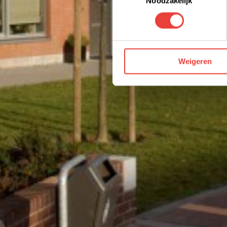
Noodzakelijk
We werken samen met derden 
Weigeren