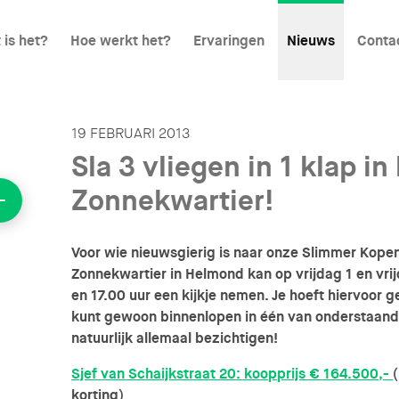
 is het?
Hoe werkt het?
Ervaringen
Nieuws
Conta
19 FEBRUARI 2013
Sla 3 vliegen in 1 klap in
Zonnekwartier!
Voor wie nieuwsgierig is naar onze Slimmer Kope
Zonnekwartier in Helmond kan op vrijdag 1 en vri
en 17.00 uur een kijkje nemen. Je hoeft hiervoor 
kunt gewoon binnenlopen in één van onderstaand
natuurlijk allemaal bezichtigen!
Sjef van Schaijkstraat 20: koopprijs € 164.500,-
korting)