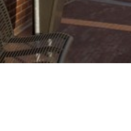
Vestdijk 180
5611 CZ Eindhoven
T 040 - 2696989