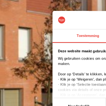
Toestemming
Deze website maakt gebruik
Wij gebruiken cookies om onze
maken.
Door op ‘Details’ te klikken,
· Klik je op ‘Weigeren’, dan p
· Klik je op ‘Selectie toest
cookies via details of onze p
· Klik je op ‘Accepteren’, da
Toestemmingsselectie
Je kunt jouw toestemming op 