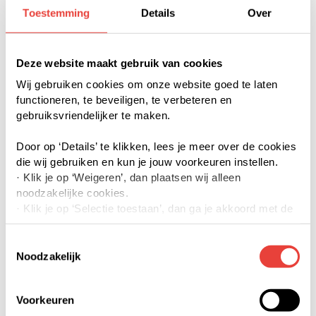
gewoon door je nieuwe buurt in aanbouw. We geven
Toestemming
Details
Over
precies aan wat de
koopwoningen
, en wat de
huurwoningen
zijn en natuurlijk zijn er mensen van
Deze website maakt gebruik van cookies
Trudo, de aannemer en de makelaar die je vragen
kunnen beantwoorden.
Wij gebruiken cookies om onze website goed te laten
functioneren, te beveiligen, te verbeteren en
De toegang naar de bouwplaats ligt aan de
gebruiksvriendelijker te maken.
Wenckenbachstraat
bij het Spilcentrum Boschdijk,
waar je makkelijk kunt parkeren.
Door op ‘Details’ te klikken, lees je meer over de cookies
die wij gebruiken en kun je jouw voorkeuren instellen.
· Klik je op ‘Weigeren’, dan plaatsen wij alleen
noodzakelijke cookies.
· Klik je op ‘Selectie toestaan’, dan ga je akkoord met de
door jouw aangevinkte cookies. Je kunt meer lezen over
onze cookies via details of onze privacyverklaring.
Toestemmingsselectie
· Klik je op ‘Accepteren’, dan ga je akkoord met het
Noodzakelijk
gebruik van alle cookies.
Voorkeuren
Je kunt jouw toestemming op elk moment intrekken of te