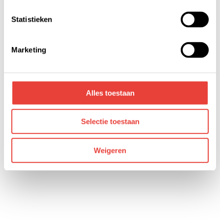
veranderen door op de zwevende button links onderin
klikken.
Statistieken
We werken samen met derden die jouw gegevens
kunnen ontvangen en verwerken. Bekijk hiervoor de
Marketing
details pagina.
Tot zaterdag 2 maart!
Alles toestaan
Meer VoltaGalvani
www.voltagalvani.nl
Selectie toestaan
Weigeren