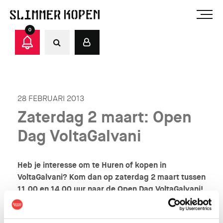
0
28 FEBRUARI 2013
Zaterdag 2 maart: Open
Dag VoltaGalvani
Heb je interesse om te Huren of kopen in
VoltaGalvani? Kom dan op zaterdag 2 maart tussen
11.00 en 14.00 uur
naar de Open Dag VoltaGalvani!
Trek stevige schoenen aan, want het is op de
bouwplaats zelf. Geen plaatje-praatje, maar je loopt