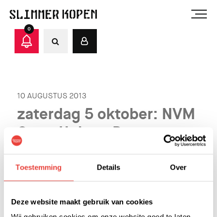
0
10 AUGUSTUS 2013
zaterdag 5 oktober: NVM
Open Huizen Dag
Noteer het vast in je agenda: de NVM Open Huizen
Toestemming
Details
Over
Dag op zaterdag 5 oktober tussen 11.00u en 15.00u.
Ook Trudo vb&t doe mee met Slimmer Kopen
woningen.
Deze website maakt gebruik van cookies
Wij gebruiken cookies om onze website goed te laten