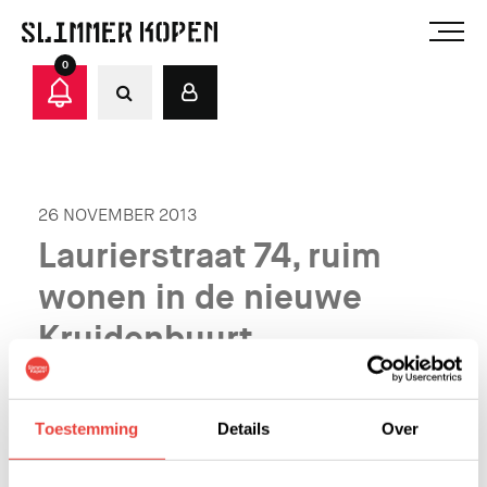
0
26 NOVEMBER 2013
Laurierstraat 74, ruim
wonen in de nieuwe
Kruidenbuurt
De robuuste hoeksteenwoningen in de Nieuwe
Kruidenbuurt zijn grote woningen over drie lagen,
Toestemming
Details
Over
met een royale daktuin.