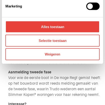
slaapkamers en een vaste trap naar zolder waar
kunnen ontvangen en verwerken. Bekijk hiervoor de
Marketing
volop plaats is voor nog een kamer.
details pagina.
Officiële start bouw
De bouw van de woningen is net voor de
Alles toestaan
zomervakantie al begonnen. Met de officiële start
bouw is enkele weken gewacht, tot het moment dat
de eerste contouren van de woningen zichtbaar
Selectie toestaan
waren geworden. Wethouder Van Zeeland reikte de
toekomstige bewoners ‘sterretjes’ uit en ook een
Weigeren
lekker nazomers zonnetje deed zijn uiterste best om
het feestelijke moment extra te laten stralen.
Aanmelding tweede fase
Voor wie de eerste boot in De Hoge Regt gemist heeft:
op het bouwbord wordt reeds melding gemaakt van
de tweede fase, waarin Trudo wederom een aantal
Slimmer Kopen® woningen voor haar rekening neemt.
Interesse?