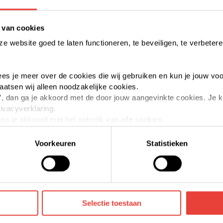
 van cookies
 website goed te laten functioneren, te beveiligen, te verbetere
app. Vlasserstraat e.o.
woningen Berlagela
Woensel-Zuid, Eindhoven
Woensel-Zuid, Eindhove
 lees je meer over de cookies die wij gebruiken en kun je jouw voo
laatsen wij alleen noodzakelijke cookies.
Slimmer Kopen koopalert
Slimmer Kopen koopa
aan’, dan ga je akkoord met de door jouw aangevinkte cookies. Je
rivacyverklaring.
n ga je akkoord met het gebruik van alle cookies.
elk moment intrekken of te veranderen door op de zwevende butt
Voorkeuren
Statistieken
die jouw gegevens kunnen ontvangen en verwerken. Bekijk hier
woningen Rembrandtplein
woningen Zeehelde
Selectie toestaan
e.o.
37-85 (oneven) en 