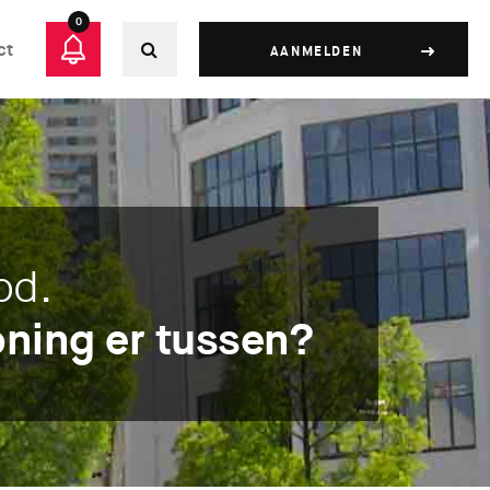
0
ct
AANMELDEN
od.
ning er tussen?