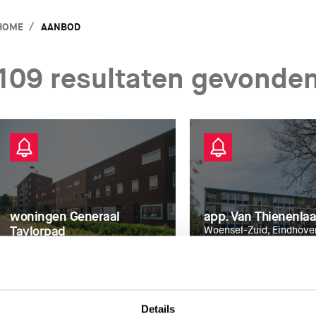
HOME
AANBOD
109
resultaten gevonde
woningen Generaal
app. Van Thienenlaa
Taylorpad
Woensel-Zuid, Eindhove
Woensel-Zuid, Eindhoven
Slimmer Kopen koopalert
Slimmer Kopen koopa
Details