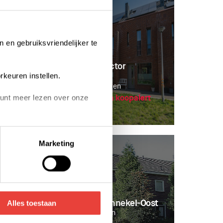
n en gebruiksvriendelijker te
an e.o.
woningen Rector
Baptistlaan
n
rkeuren instellen.
Stratum, Eindhoven
lert
Slimmer Kopen koopalert
 kunt meer lezen over onze
on links onderin klikken.
Marketing
voor de details pagina.
nlaan
woningen Bennekel-Oost
Alles toestaan
56-66
Gestel, Eindhoven