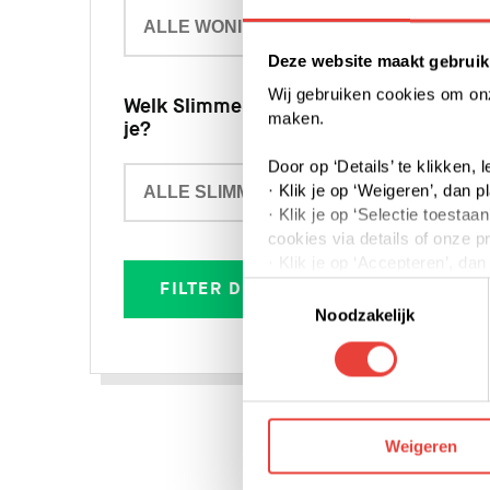
Deze website maakt gebruik
Wij gebruiken cookies om onze
Welk SlimmerKopen-type zoek
maken.
je?
Door op ‘Details’ te klikken,
· Klik je op ‘Weigeren’, dan p
· Klik je op ‘Selectie toest
cookies via details of onze p
· Klik je op ‘Accepteren’, da
FILTER DE RESULTATEN
Toestemmingsselectie
Je kunt jouw toestemming op 
Noodzakelijk
We werken samen met derden 
Weigeren