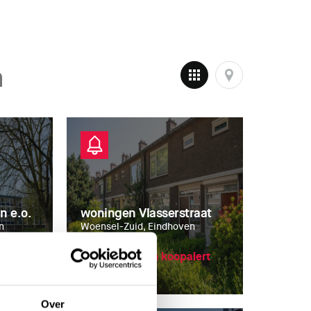
n
n e.o.
woningen Vlasserstraat
n
Woensel-Zuid, Eindhoven
lert
Slimmer Kopen koopalert
Over