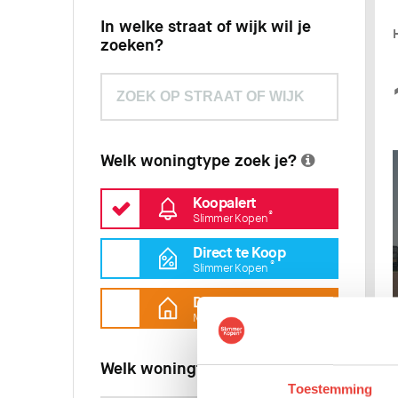
In welke straat of wijk wil je
zoeken?
Welk woningtype zoek je?
Koopalert
®
Slimmer Kopen
Direct te Koop
®
Slimmer Kopen
Direct te koop
Marktconform
Welk woningtype zoek je?
Toestemming